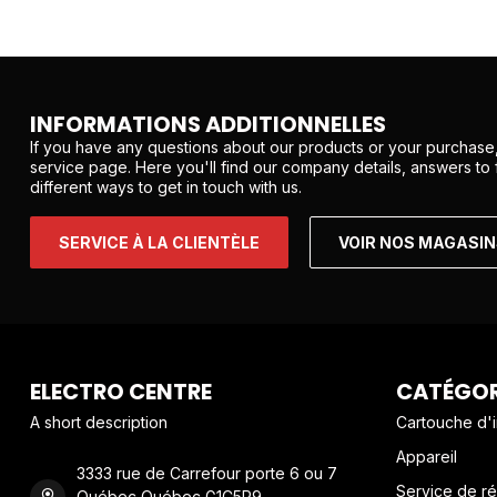
INFORMATIONS ADDITIONNELLES
If you have any questions about our products or your purchase,
service page. Here you'll find our company details, answers to
different ways to get in touch with us.
SERVICE À LA CLIENTÈLE
VOIR NOS MAGASI
ELECTRO CENTRE
CATÉGOR
A short description
Cartouche d'
Appareil
3333 rue de Carrefour porte 6 ou 7
Service de ré
Québec Québec G1C5R9