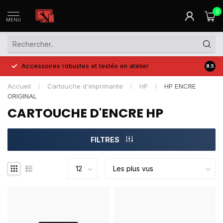
0
MENU
Accessoires robustes et testés en atelier
Prix 
8.5
Accueil
/
Cartouche d'imprimante
/
HP
/
HP ENCRE
ORIGINAL
CARTOUCHE D'ENCRE HP
FILTRES