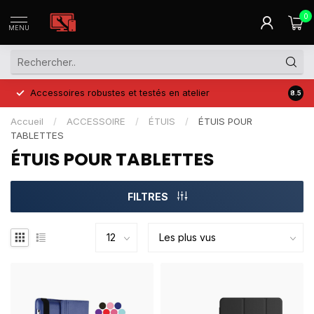
0
MENU
Accessoires robustes et testés en atelier
Prix 
8.5
Accueil
/
ACCESSOIRE
/
ÉTUIS
/
ÉTUIS POUR
TABLETTES
ÉTUIS POUR TABLETTES
FILTRES