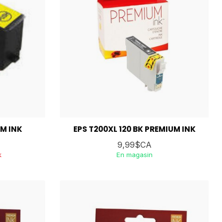
UM INK
EPS T200XL 120 BK PREMIUM INK
9,99$CA
k
En magasin