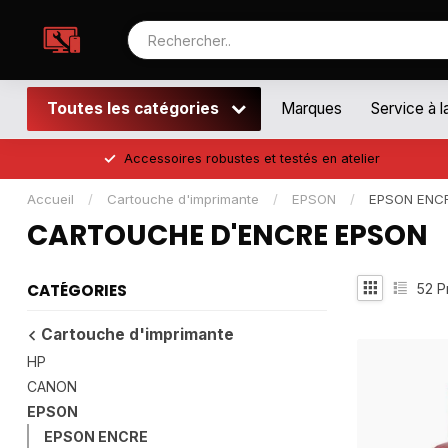
Toutes les catégories
Marques
Service à l
Accessoires robustes et testés en atelier
Accueil
/
Cartouche d'imprimante
/
EPSON
/
EPSON ENC
CARTOUCHE D'ENCRE EPSON
52
Pr
CATÉGORIES
Cartouche d'imprimante
HP
CANON
EPSON
EPSON ENCRE