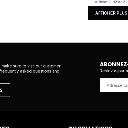
Affiche
1
-
12
de 52
AFFICHER PLUS
ABONNEZ-
 make sure to visit our customer
Restez à jour 
 frequently asked questions and
NS