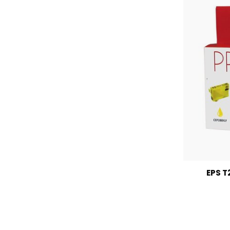
EPS T