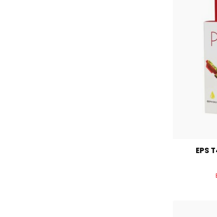
EPS T