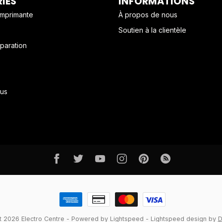
IES
INFORMATIONS
imprimante
À propos de nous
Soutien à la clientèle
paration
us
 2026 Electro Centre
- Powered by
Lightspeed
-
Lightspeed design
by
D