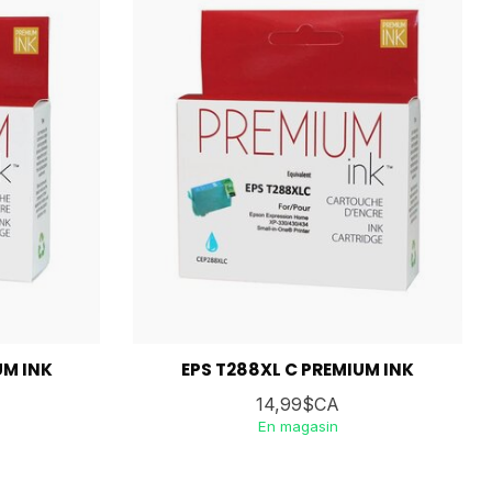
UM INK
EPS T288XL C PREMIUM INK
14,99$CA
En magasin