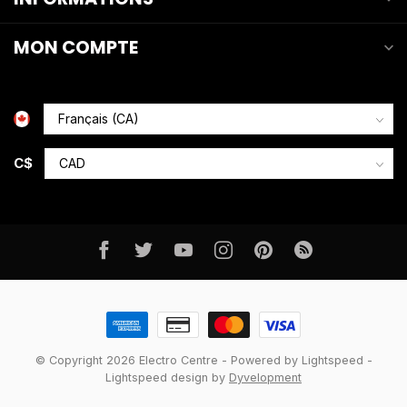
MON COMPTE
C$
© Copyright 2026 Electro Centre
- Powered by
Lightspeed
-
Lightspeed design
by
Dyvelopment