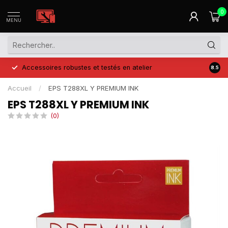
0
MENU
Accessoires robustes et testés en atelier
Prix 
8.5
Accueil
/
EPS T288XL Y PREMIUM INK
EPS T288XL Y PREMIUM INK
(0)