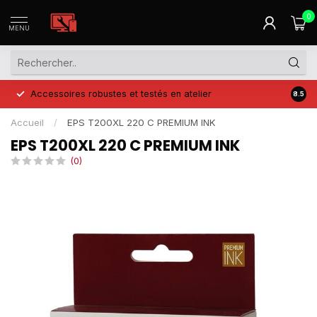
0
MENU
Accessoires robustes et testés en atelier
Prix 
8.5
Accueil
/
EPS T200XL 220 C PREMIUM INK
EPS T200XL 220 C PREMIUM INK
(0)