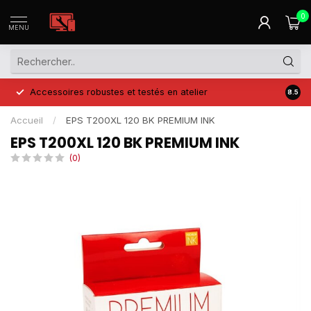
0
MENU
Accessoires robustes et testés en atelier
Prix 
8.5
Accueil
/
EPS T200XL 120 BK PREMIUM INK
EPS T200XL 120 BK PREMIUM INK
(0)