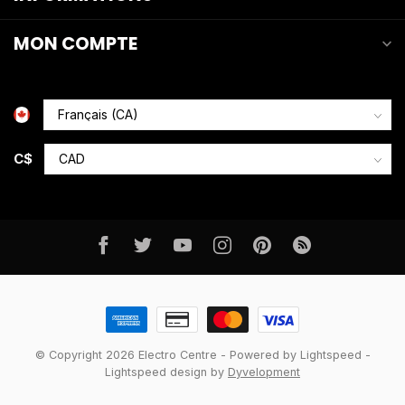
MON COMPTE
C$
© Copyright 2026 Electro Centre
- Powered by
Lightspeed
-
Lightspeed design
by
Dyvelopment