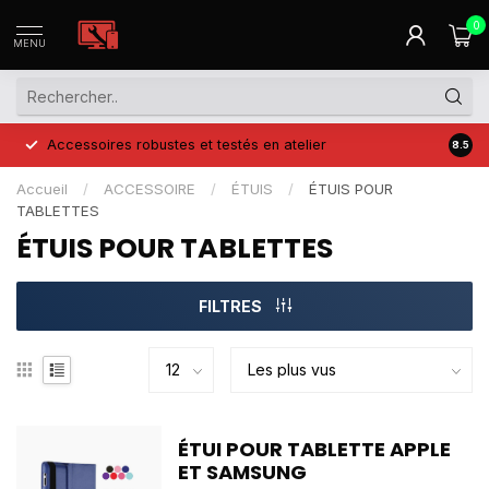
0
MENU
Accessoires robustes et testés en atelier
Prix 
8.5
Accueil
/
ACCESSOIRE
/
ÉTUIS
/
ÉTUIS POUR
TABLETTES
ÉTUIS POUR TABLETTES
FILTRES
ÉTUI POUR TABLETTE APPLE
ET SAMSUNG