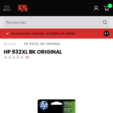
0
MENU
Accessoires robustes et testés en atelier
Prix 
8.5
Accueil
/
HP 932XL BK ORIGINAL
HP 932XL BK ORIGINAL
(0)