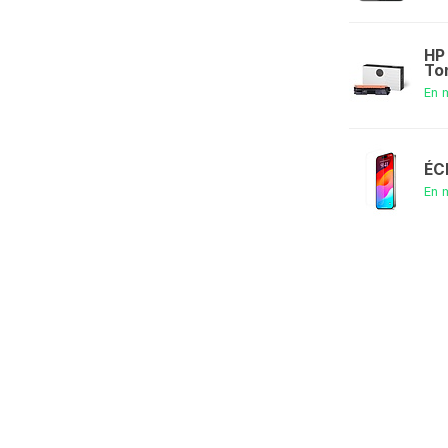
HP
To
En 
ÉC
En 