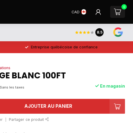
0
CAD
8.5
Entreprise québécoise de confiance
ations
GE BLANC 100FT
En magasin
Sans les taxes
AJOUTER AU PANIER
er
Partager ce produit