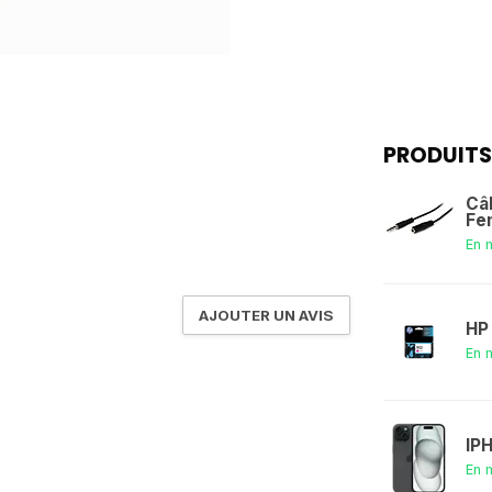
PRODUITS
Câ
Fe
En 
AJOUTER UN AVIS
HP
En 
IP
En 