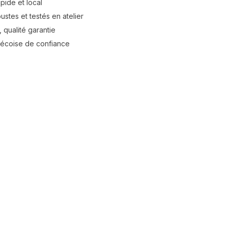
apide et local
stes et testés en atelier
 qualité garantie
bécoise de confiance