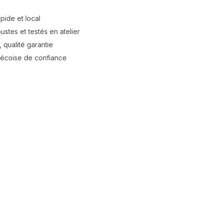
apide et local
stes et testés en atelier
 qualité garantie
bécoise de confiance