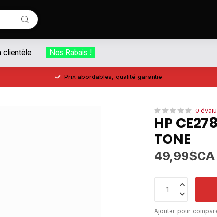
a clientèle
Nos Rabais !
Prix abordables, qualité garantie
0 évalu
HP CE27
TONE
49,99$CA
Ajouter pour compar