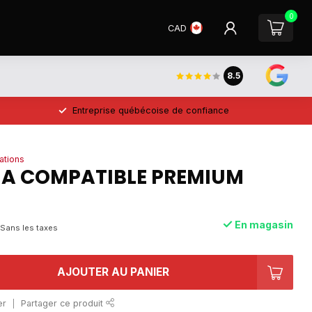
0
CAD
8.5
Entreprise québécoise de confiance
ations
8A COMPATIBLE PREMIUM
En magasin
Sans les taxes
AJOUTER AU PANIER
er
Partager ce produit