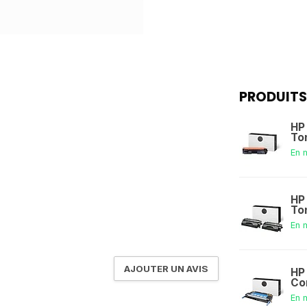
PRODUITS
HP
To
En 
HP
To
En 
AJOUTER UN AVIS
HP
Co
En 