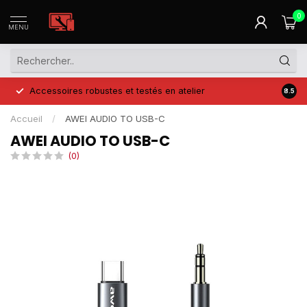
0
MENU
Accessoires robustes et testés en atelier
Prix 
8.5
Accueil
/
AWEI AUDIO TO USB-C
AWEI AUDIO TO USB-C
(0)