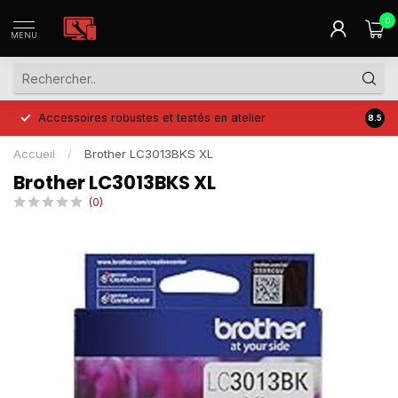
0
MENU
Accessoires robustes et testés en atelier
Prix 
8.5
Accueil
/
Brother LC3013BKS XL
Brother LC3013BKS XL
(0)