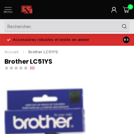
0
MENU
Accessoires robustes et testés en atelier
Prix 
8.5
Accueil
/
Brother LC51YS
Brother LC51YS
(0)