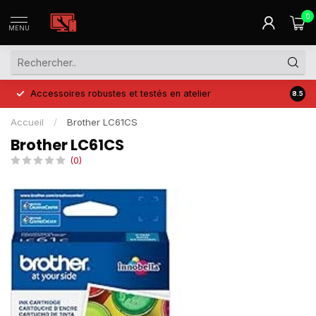
0
MENU
Accessoires robustes et testés en atelier
Prix 
8.5
Accueil
/
Brother LC61CS
Brother LC61CS
(0)