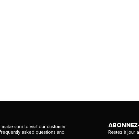
ABONNEZ-
 make sure to visit our customer
Restez à jour 
 frequently asked questions and