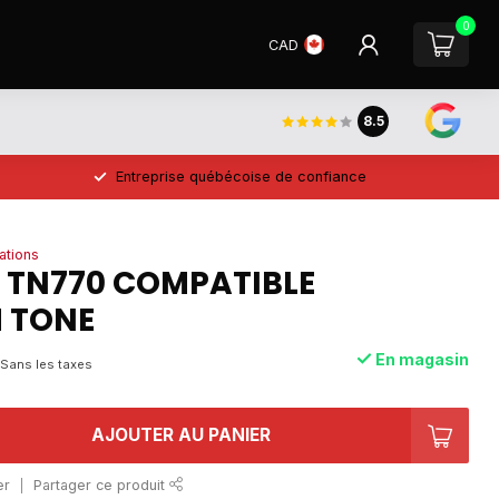
0
CAD
8.5
Entreprise québécoise de confiance
ations
 TN770 COMPATIBLE
 TONE
En magasin
Sans les taxes
AJOUTER AU PANIER
er
Partager ce produit