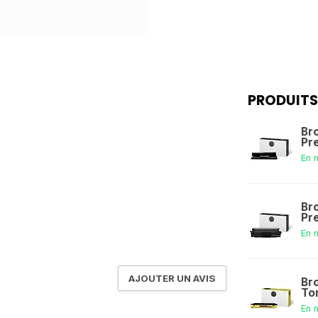
PRODUITS
Br
Pr
En 
Br
Pr
En 
AJOUTER UN AVIS
Br
To
En 