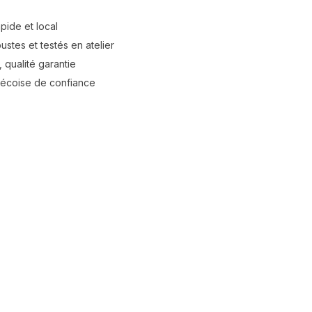
apide et local
stes et testés en atelier
 qualité garantie
bécoise de confiance