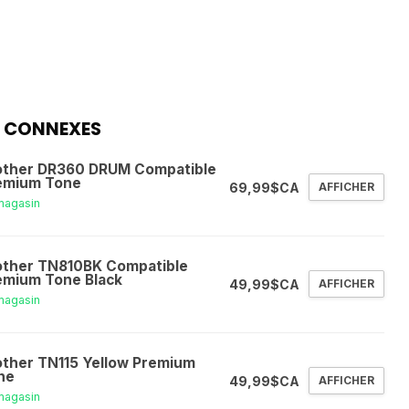
 CONNEXES
other DR360 DRUM Compatible
emium Tone
69,99$CA
AFFICHER
magasin
other TN810BK Compatible
emium Tone Black
49,99$CA
AFFICHER
magasin
other TN115 Yellow Premium
ne
49,99$CA
AFFICHER
magasin