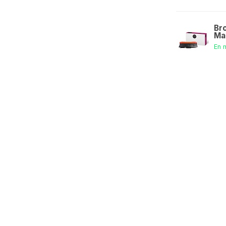
Br
Ma
En 