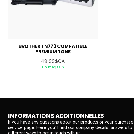
BROTHER TN770 COMPATIBLE
PREMIUM TONE
49,99$CA
En magasin
INFORMATIONS ADDITIONNELLES
If you have any questions about our products or your purchase,
service page. Here you'll find our company details, answers to
different ways to get in touch with us.