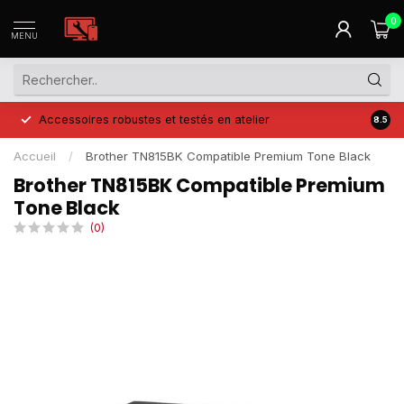
0
MENU
Accessoires robustes et testés en atelier
Prix 
8.5
Accueil
/
Brother TN815BK Compatible Premium Tone Black
Brother TN815BK Compatible Premium
Tone Black
(0)