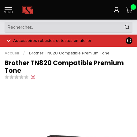
0
MENU
Accessoires robustes et testés en atelier
Prix 
8.5
Accueil
/
Brother TN820 Compatible Premium Tone
Brother TN820 Compatible Premium
Tone
(0)