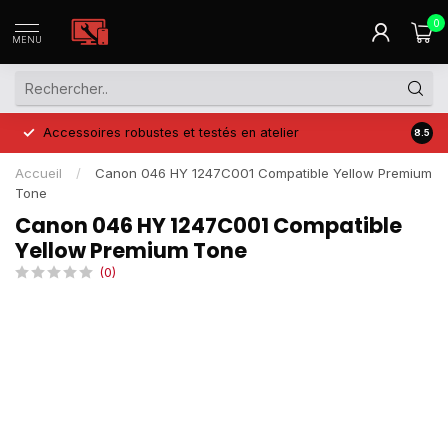
0
MENU
Accessoires robustes et testés en atelier
Prix 
8.5
Accueil
/
Canon 046 HY 1247C001 Compatible Yellow Premium
Tone
Canon 046 HY 1247C001 Compatible
Yellow Premium Tone
(0)