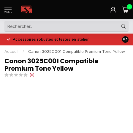
0
MENU
Accessoires robustes et testés en atelier
Prix 
8.5
Accueil
/
Canon 3025C001 Compatible Premium Tone Yellow
Canon 3025C001 Compatible
Premium Tone Yellow
(0)