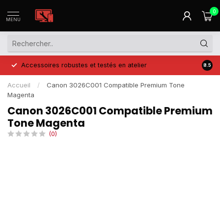
0
MENU
Accessoires robustes et testés en atelier
Prix 
8.5
Accueil
/
Canon 3026C001 Compatible Premium Tone
Magenta
Canon 3026C001 Compatible Premium
Tone Magenta
(0)