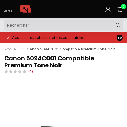
0
MENU
Accessoires robustes et testés en atelier
Prix 
8.5
Accueil
/
Canon 5094C001 Compatible Premium Tone Noir
Canon 5094C001 Compatible
Premium Tone Noir
(0)