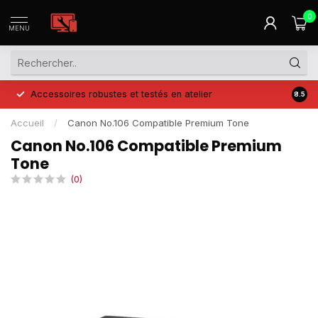
0
MENU
Accessoires robustes et testés en atelier
Prix 
8.5
Accueil
/
Canon No.106 Compatible Premium Tone
Canon No.106 Compatible Premium
Tone
(0)