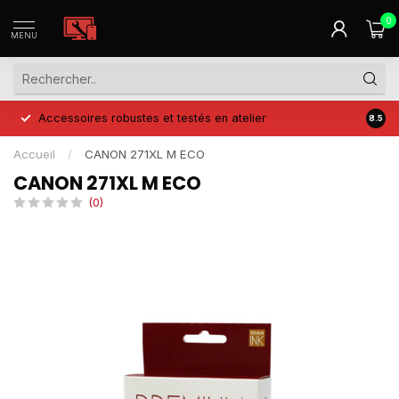
0
MENU
Accessoires robustes et testés en atelier
Prix 
8.5
Accueil
/
CANON 271XL M ECO
CANON 271XL M ECO
(0)