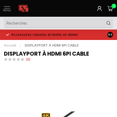
0
MENU
Accessoires robustes et testés en atelier
Prix 
8.5
Accueil
/
DISPLAYPORT À HDMI 6PI CABLE
DISPLAYPORT À HDMI 6PI CABLE
(0)