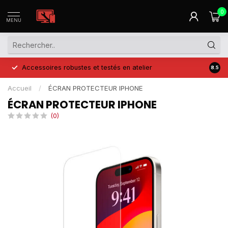
0
MENU
Accessoires robustes et testés en atelier
Prix 
8.5
Accueil
/
ÉCRAN PROTECTEUR IPHONE
ÉCRAN PROTECTEUR IPHONE
(0)