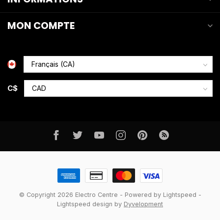
MON COMPTE
C$
© Copyright 2026 Electro Centre
- Powered by
Lightspeed
-
Lightspeed design
by
Dyvelopment