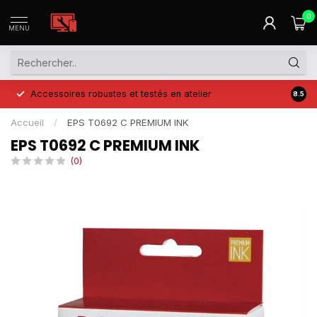
0
MENU
Accessoires robustes et testés en atelier
Prix 
8.5
Accueil
/
EPS T0692 C PREMIUM INK
EPS T0692 C PREMIUM INK
(0)