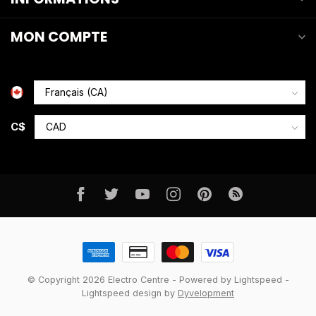
MON COMPTE
C$
© Copyright 2026 Electro Centre
- Powered by
Lightspeed
-
Lightspeed design
by
Dyvelopment