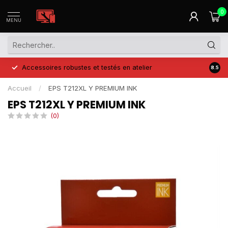
0
MENU
Accessoires robustes et testés en atelier
Prix 
8.5
Accueil
/
EPS T212XL Y PREMIUM INK
EPS T212XL Y PREMIUM INK
(0)