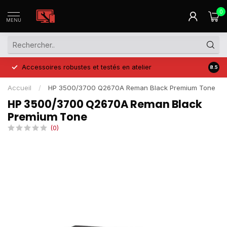
0
MENU
Accessoires robustes et testés en atelier
Prix 
8.5
Accueil
/
HP 3500/3700 Q2670A Reman Black Premium Tone
HP 3500/3700 Q2670A Reman Black
Premium Tone
(0)