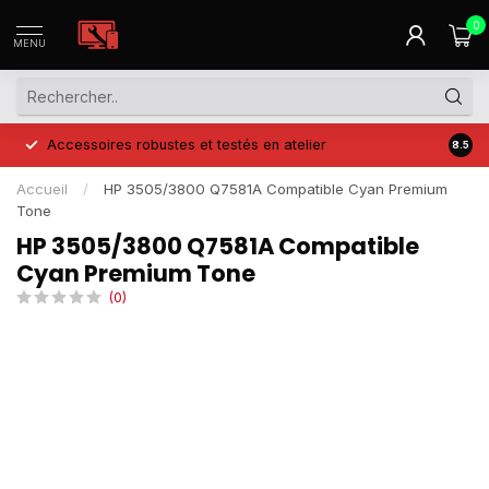
0
MENU
Accessoires robustes et testés en atelier
Prix 
8.5
Accueil
/
HP 3505/3800 Q7581A Compatible Cyan Premium
Tone
HP 3505/3800 Q7581A Compatible
Cyan Premium Tone
(0)