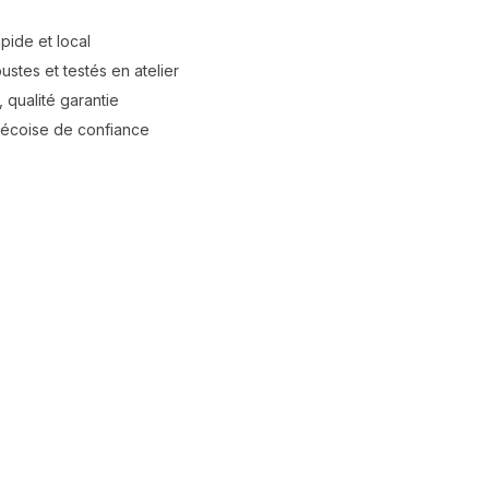
apide et local
stes et testés en atelier
 qualité garantie
bécoise de confiance