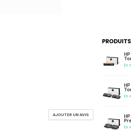
PRODUITS
HP
To
En 
HP
To
En 
AJOUTER UN AVIS
HP
Pr
En 