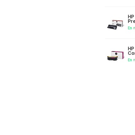
HP
Pr
En 
HP
Co
En 