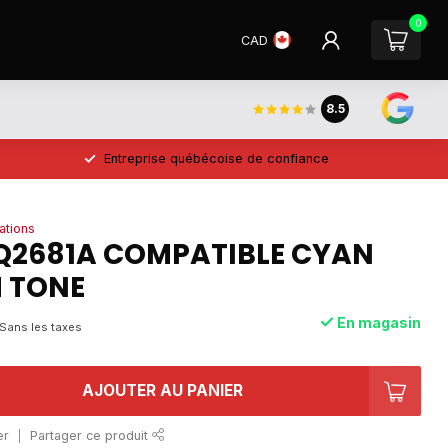
0
CAD
8.5
Entreprise québécoise de confiance
ations
 Q2681A COMPATIBLE CYAN
 TONE
En magasin
Sans les taxes
AJOUTER AU PANIER
er
Partager ce produit