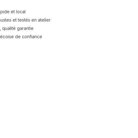
apide et local
stes et testés en atelier
 qualité garantie
bécoise de confiance