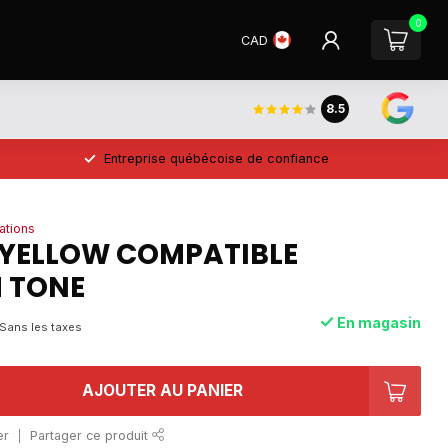
0
CAD
8.5
Entreprise québécoise de confiance
ations
 YELLOW COMPATIBLE
 TONE
En magasin
Sans les taxes
AJOUTER AU PANIER
er
Partager ce produit