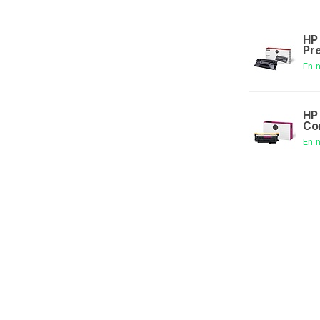
HP
Pr
En 
HP
Co
En 