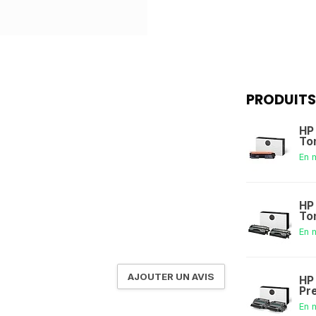
PRODUITS
HP
To
En 
HP
To
En 
AJOUTER UN AVIS
HP
Pr
En 