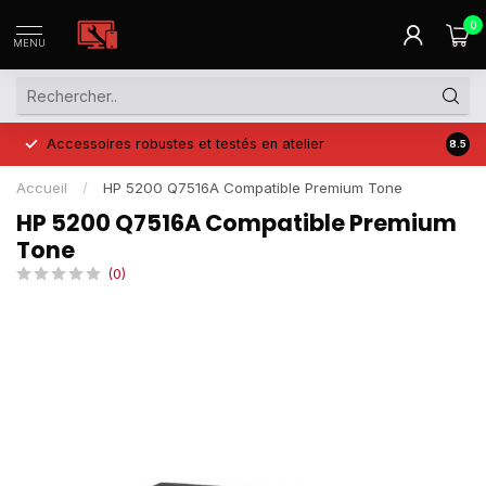
0
MENU
Accessoires robustes et testés en atelier
Prix 
8.5
Accueil
/
HP 5200 Q7516A Compatible Premium Tone
HP 5200 Q7516A Compatible Premium
Tone
(0)