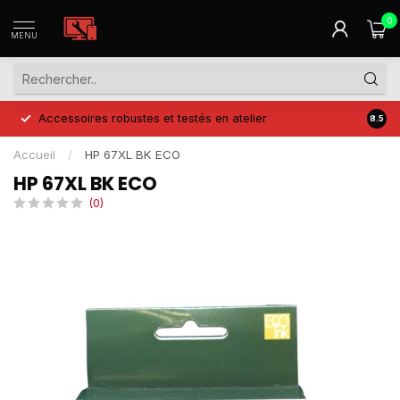
0
MENU
Accessoires robustes et testés en atelier
Prix 
8.5
Accueil
/
HP 67XL BK ECO
HP 67XL BK ECO
(0)