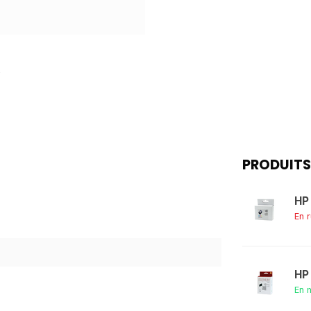
PRODUITS
HP
En 
HP
En 