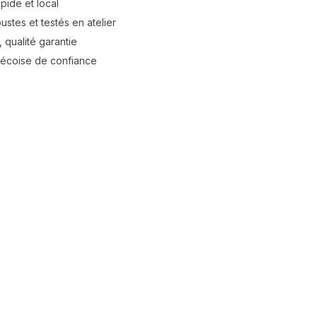
apide et local
stes et testés en atelier
 qualité garantie
bécoise de confiance