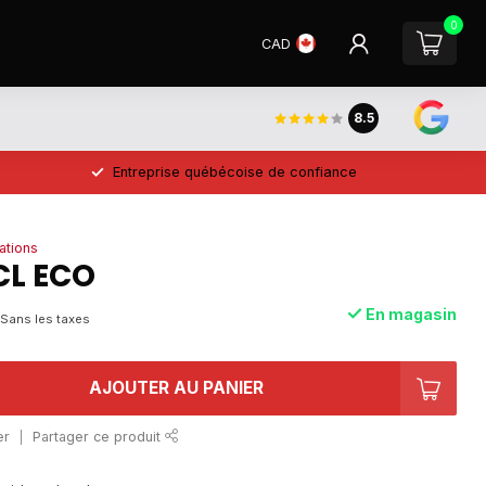
0
CAD
8.5
Entreprise québécoise de confiance
ations
CL ECO
En magasin
Sans les taxes
AJOUTER AU PANIER
er
Partager ce produit