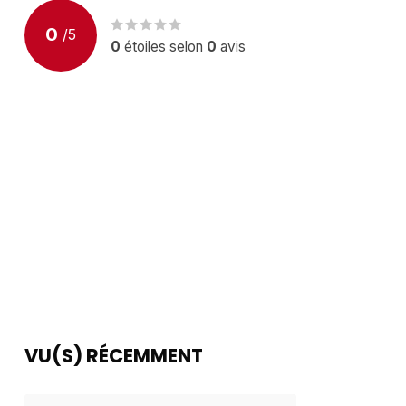
0
/
5
0
étoiles selon
0
avis
VU(S) RÉCEMMENT