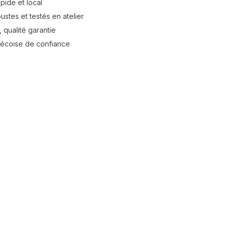
apide et local
stes et testés en atelier
 qualité garantie
bécoise de confiance