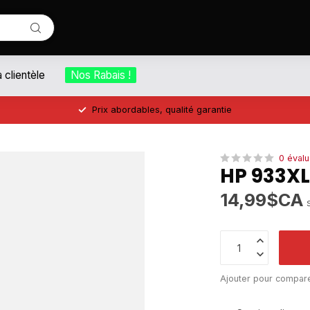
a clientèle
Nos Rabais !
Prix abordables, qualité garantie
0 évalu
HP 933X
14,99$CA
Ajouter pour compar