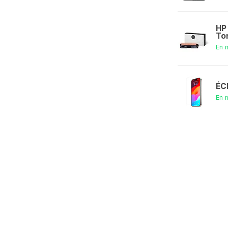
HP
To
En 
ÉC
En 