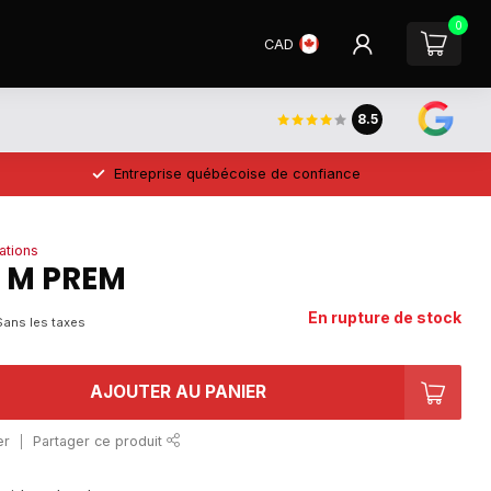
0
CAD
8.5
Entreprise québécoise de confiance
ations
L M PREM
En rupture de stock
Sans les taxes
AJOUTER AU PANIER
er
Partager ce produit