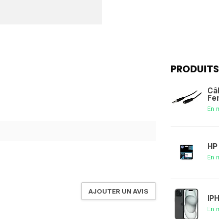
PRODUITS
Câ
Fe
En 
3
HP
En 
AJOUTER UN AVIS
IP
En 