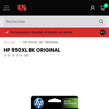
0
MENU
Accessoires robustes et testés en atelier
Prix 
8.5
Accueil
/
HP 950XL BK ORIGINAL
HP 950XL BK ORIGINAL
(0)