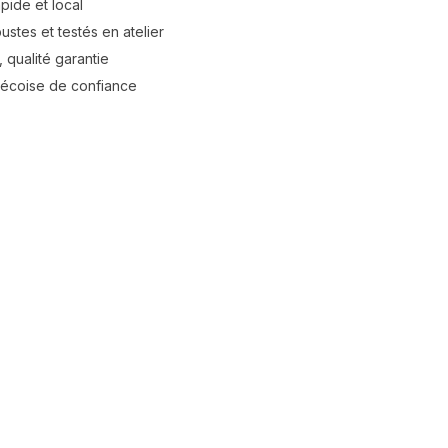
apide et local
stes et testés en atelier
 qualité garantie
bécoise de confiance