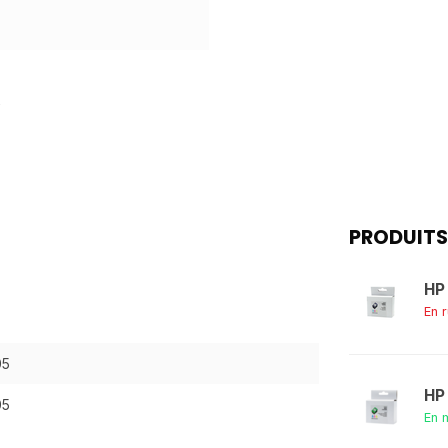
PRODUITS
HP
En 
05
HP
05
En 