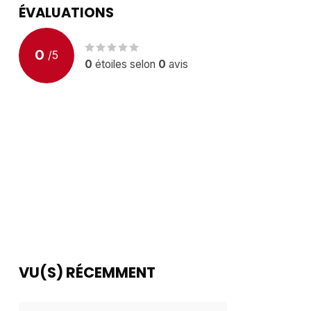
ÉVALUATIONS
0
/
5
0
étoiles selon
0
avis
VU(S) RÉCEMMENT