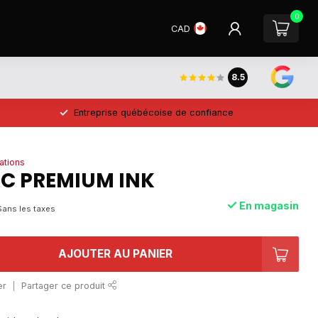
0
CAD
8.5
Entreprise québécoise de confiance
ations
 C PREMIUM INK
En magasin
Sans les taxes
AJOUTER AU PANIER
er
Partager ce produit