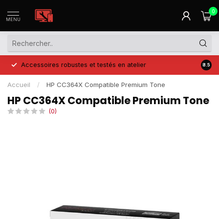
0
MENU
Accessoires robustes et testés en atelier
Prix 
8.5
Accueil
/
HP CC364X Compatible Premium Tone
HP CC364X Compatible Premium Tone
(0)