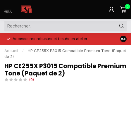
0
MENU
Accessoires robustes et testés en atelier
Prix 
8.5
Accueil
/
HP CE255X P3015 Compatible Premium Tone (Paquet
de 2)
HP CE255X P3015 Compatible Premium
Tone (Paquet de 2)
(0)