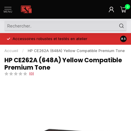
0
MENU
Accessoires robustes et testés en atelier
Prix 
8.5
Accueil
/
HP CE262A (648A) Yellow Compatible Premium Tone
HP CE262A (648A) Yellow Compatible
Premium Tone
(0)