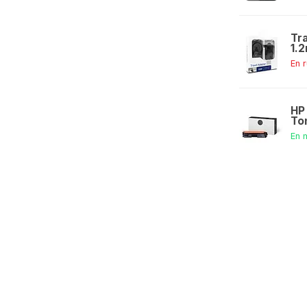
Tr
1.
En 
HP
To
En 