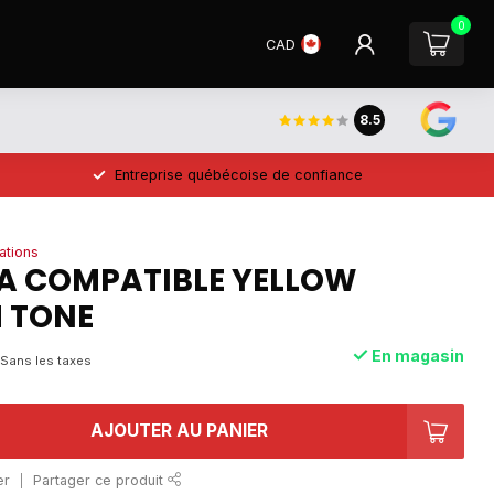
0
CAD
8.5
Entreprise québécoise de confiance
ations
2A COMPATIBLE YELLOW
 TONE
En magasin
Sans les taxes
AJOUTER AU PANIER
er
Partager ce produit