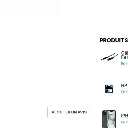
PRODUITS
Câ
Fe
En 
HP
En 
AJOUTER UN AVIS
IP
En 