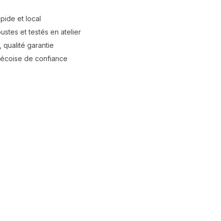
apide et local
stes et testés en atelier
 qualité garantie
bécoise de confiance