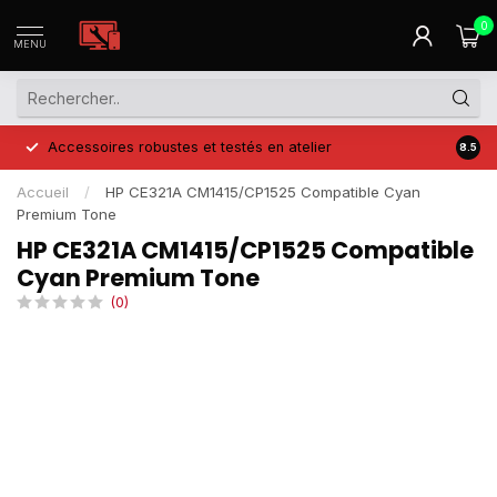
0
MENU
Accessoires robustes et testés en atelier
Prix 
8.5
Accueil
/
HP CE321A CM1415/CP1525 Compatible Cyan
Premium Tone
HP CE321A CM1415/CP1525 Compatible
Cyan Premium Tone
(0)