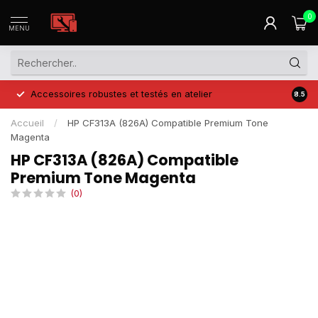
0
MENU
Accessoires robustes et testés en atelier
Prix 
8.5
Accueil
/
HP CF313A (826A) Compatible Premium Tone
Magenta
HP CF313A (826A) Compatible
Premium Tone Magenta
(0)