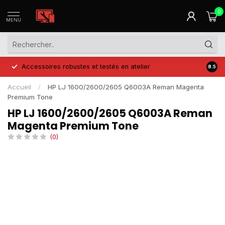
0
MENU
Accessoires robustes et testés en atelier
Prix 
8.5
Accueil
/
HP LJ 1600/2600/2605 Q6003A Reman Magenta
Premium Tone
HP LJ 1600/2600/2605 Q6003A Reman
Magenta Premium Tone
(0)