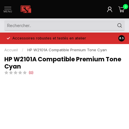
0
MENU
Accessoires robustes et testés en atelier
Prix 
8.5
Accueil
/
HP W2101A Compatible Premium Tone Cyan
HP W2101A Compatible Premium Tone
Cyan
(0)