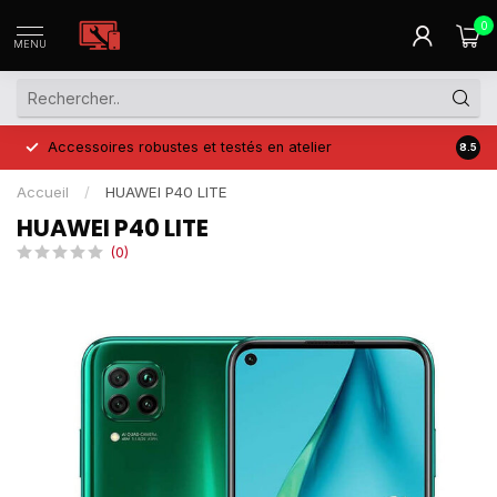
0
MENU
Accessoires robustes et testés en atelier
Prix 
8.5
Accueil
/
HUAWEI P40 LITE
HUAWEI P40 LITE
(0)