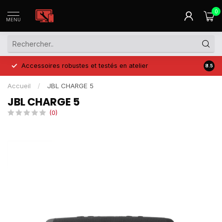
0
MENU
Accessoires robustes et testés en atelier
Prix 
8.5
Accueil
/
JBL CHARGE 5
JBL CHARGE 5
(0)