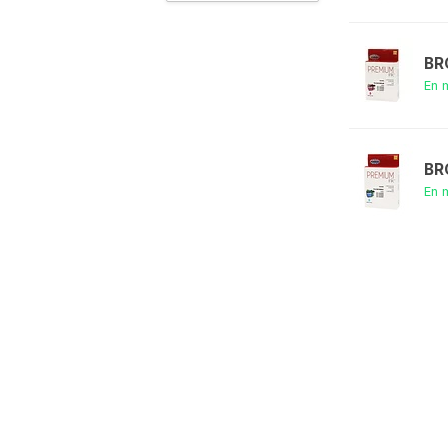
BR
En 
BR
En 