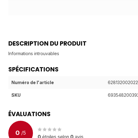
DESCRIPTION DU PRODUIT
Informations introuvables
SPÉCIFICATIONS
Numéro de l'article
628132002022
SKU
69354820039
ÉVALUATIONS
0
/
5
0
étoiles selon
0
avis