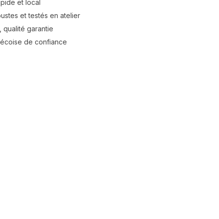
apide et local
stes et testés en atelier
 qualité garantie
bécoise de confiance