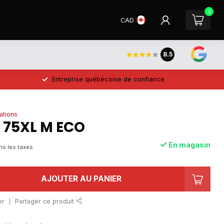
0
CAD
8.5
Entreprise québécoise de confiance
ations
 75XL M ECO
En magasin
ns les taxes
AJOUTER AU PANIER
er
Partager ce produit