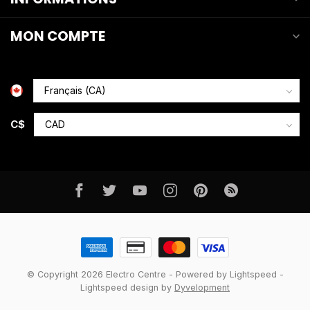
MON COMPTE
C$
© Copyright 2026 Electro Centre
- Powered by
Lightspeed
-
Lightspeed design
by
Dyvelopment