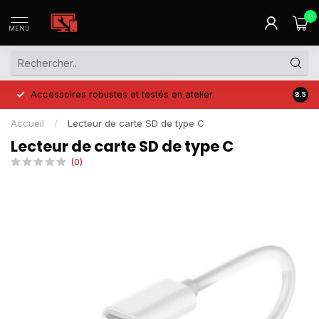
0
MENU
Accessoires robustes et testés en atelier
Prix 
8.5
Accueil
/
Lecteur de carte SD de type C
Lecteur de carte SD de type C
(0)